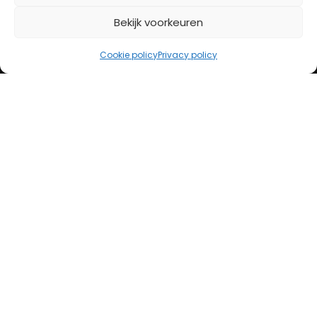
Bekijk voorkeuren
iDeal
Bancontact
Cookie policy
Privacy policy
Creditcard
Openingstijden
Maandag
13:00 – 18:00
Dinsdag
10:00 – 18:00
Woensdag
10:00 – 18:00
Donderdag
10:00 – 18:00
Vrijdag
10:00 – 20:00
Zaterdag
10:00 – 17:00
Zondag (laatste vd maand)
12:00 – 17:00
Adres
Steenweg 50