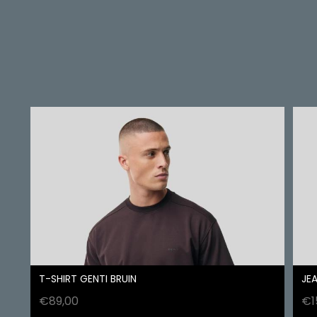
T-SHIRT GENTI BRUIN
JEA
€
89,00
€
1