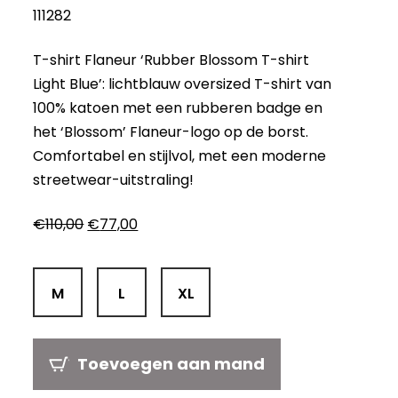
111282
T-shirt Flaneur ‘Rubber Blossom T-shirt
Light Blue’: lichtblauw oversized T-shirt van
100% katoen met een rubberen badge en
het ‘Blossom’ Flaneur-logo op de borst.
Comfortabel en stijlvol, met een moderne
streetwear-uitstraling!
Oorspronkelijke
Huidige
€
110,00
€
77,00
prijs
prijs
was:
is:
€110,00.
€77,00.
M
L
XL
Toevoegen aan mand