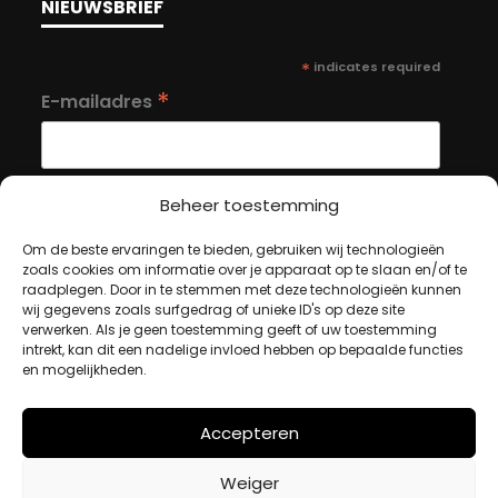
NIEUWSBRIEF
*
indicates required
*
E-mailadres
Beheer toestemming
Om de beste ervaringen te bieden, gebruiken wij technologieën
MIJN ACCOUNT
zoals cookies om informatie over je apparaat op te slaan en/of te
raadplegen. Door in te stemmen met deze technologieën kunnen
wij gegevens zoals surfgedrag of unieke ID's op deze site
verwerken. Als je geen toestemming geeft of uw toestemming
Winkelwagen
intrekt, kan dit een nadelige invloed hebben op bepaalde functies
Afrekenen
en mogelijkheden.
Mijn account
Accepteren
BETAALMETHODES
Weiger