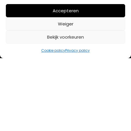
Mijn account
Accepteren
Weiger
BETAALMETHODES
Bekijk voorkeuren
iDeal
Cookie policy
Privacy policy
Bancontact
Creditcard
Openingstijden
Maandag
13:00 – 18:00
Dinsdag
10:00 – 18:00
Woensdag
10:00 – 18:00
Donderdag
10:00 – 18:00
Vrijdag
10:00 – 20:00
Zaterdag
10:00 – 17:00