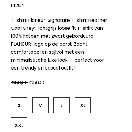
111284
T-shirt Flaneur ‘Signature T-shirt Heather
Cool Grey’: lichtgrijs loose fit T-shirt van
100% katoen met zwart geborduurd
FLANEUR-logo op de borst. Zacht,
comfortabel en stijlvol met een
minimalistische luxe look — perfect voor
een trendy en casual outfit!
Oorspronkelijke
Huidige
€
80,00
€
56,00
prijs
prijs
was:
is:
€80,00.
€56,00.
S
M
L
XL
XXL