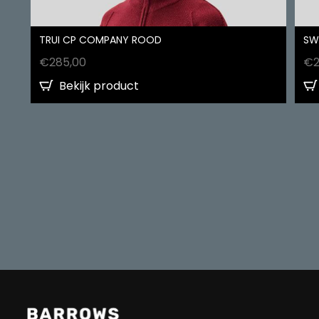
TRUI CP COMPANY ROOD
SW
€
285,00
€
Bekijk product