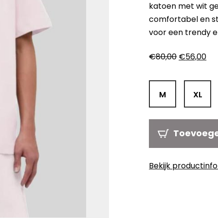
katoen met wit g
comfortabel en st
voor een trendy en
Oorspronk
Hui
€
80,00
€
56,00
prijs
pri
was:
is:
€80,00.
€5
M
XL
Toevoeg
Bekijk productinf