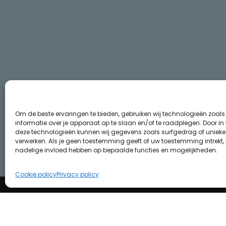
Om de beste ervaringen te bieden, gebruiken wij technologieën zoal
informatie over je apparaat op te slaan en/of te raadplegen. Door i
deze technologieën kunnen wij gegevens zoals surfgedrag of unieke I
verwerken. Als je geen toestemming geeft of uw toestemming intrekt, 
nadelige invloed hebben op bepaalde functies en mogelijkheden.
Cookie policy
Privacy policy