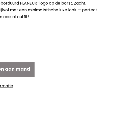
eborduurd FLANEUR-logo op de borst. Zacht,
ijlvol met een minimalistische luxe look — perfect
 casual outfit!
elijke
dige
js
6,00.
en aan mand
ormatie