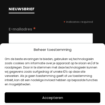
NIEUWSBRIEF
*
indicates required
*
E-mailadres
Beheer toestemming
Om de beste ervaringen te bieden, gebruiken wij technologieën
MIJN ACCOUNT
zoals cookies om informatie over je apparaat op te slaan en/of te
raadplegen. Door in te stemmen met deze technologieën kunnen
wij gegevens zoals surfgedrag of unieke ID's op deze site
verwerken. Als je geen toestemming geeft of uw toestemming
Winkelwagen
intrekt, kan dit een nadelige invloed hebben op bepaalde functies
en mogelijkheden.
Afrekenen
Mijn account
Accepteren