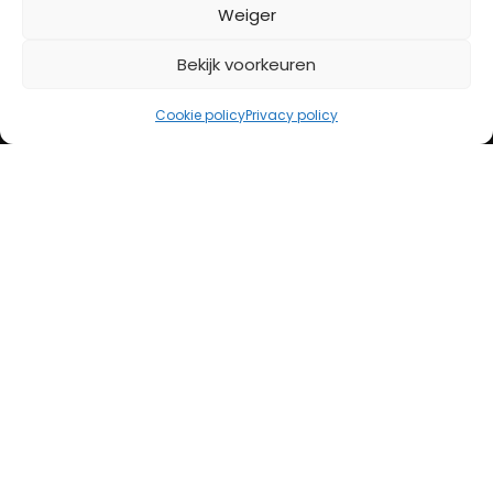
BETAALMETHODES
Weiger
Bekijk voorkeuren
iDeal
Bancontact
Cookie policy
Privacy policy
Creditcard
Openingstijden
Maandag
13:00 – 18:00
Dinsdag
10:00 – 18:00
Woensdag
10:00 – 18:00
Donderdag
10:00 – 18:00
Vrijdag
10:00 – 20:00
Zaterdag
10:00 – 17:00
Zondag (laatste vd maand)
12:00 – 17:00
Adres