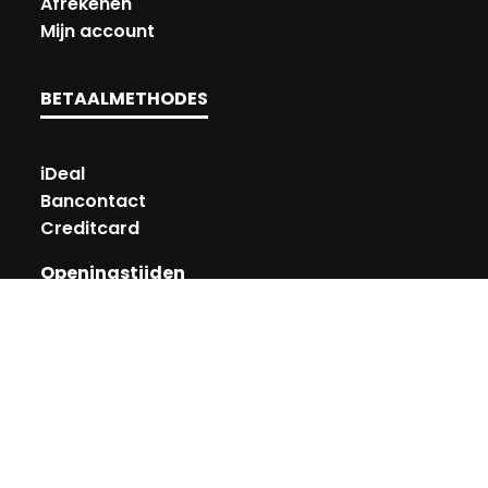
Afrekenen
Mijn account
BETAALMETHODES
iDeal
Bancontact
Creditcard
Openingstijden
Maandag
13:00 – 18:00
Dinsdag
10:00 – 18:00
Woensdag
10:00 – 18:00
Donderdag
10:00 – 18:00
Vrijdag
10:00 – 20:00
Zaterdag
10:00 – 17:00