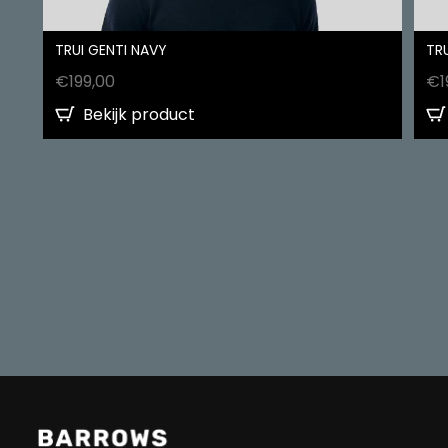
TRUI GENTI NAVY
TRU
€
199,00
€
1
Bekijk product