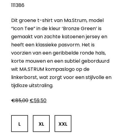
111386
Dit groene t-shirt van Ma.Strum, model
“Icon Tee” in de kleur ‘Bronze Green’ is
gemaakt van zachte katoenen jersey en
heeft een klassieke pasvorm. Het is
voorzien van een geribbelde ronde hals,
korte mouwen en een subtiel geborduurd
wit MA.STRUM kompaslogo op de
linkerborst, wat zorgt voor een stijlvolle en
tijdloze uitstraling.
Oorspronkelijke
Huidige
€
85,00
€
59,50
prijs
prijs
was:
is:
€85,00.
€59,50.
L
XL
XXL