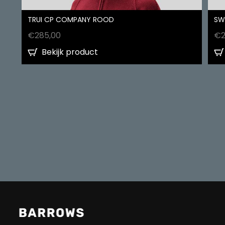
TRUI CP COMPANY ROOD
SW
€
285,00
€
Bekijk product