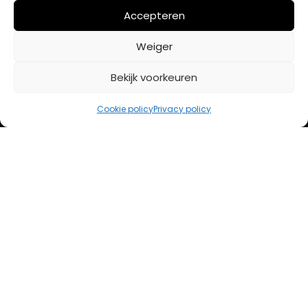
Mijn account
Accepteren
Weiger
BETAALMETHODES
Bekijk voorkeuren
iDeal
Cookie policy
Privacy policy
Bancontact
Creditcard
Openingstijden
Maandag
13:00 – 18:00
Dinsdag
10:00 – 18:00
Woensdag
10:00 – 18:00
Donderdag
10:00 – 18:00
Vrijdag
10:00 – 20:00
Zaterdag
10:00 – 17:00
Zondag (laatste vd maand)
12:00 – 17:00