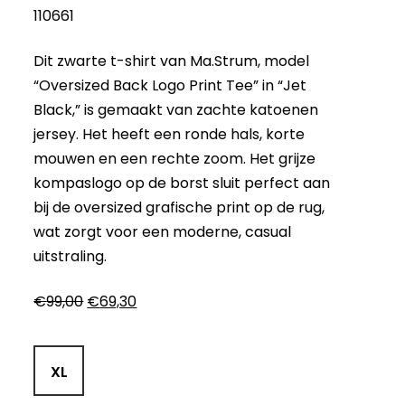
110661
Dit zwarte t-shirt van Ma.Strum, model
“Oversized Back Logo Print Tee” in “Jet
Black,” is gemaakt van zachte katoenen
jersey. Het heeft een ronde hals, korte
mouwen en een rechte zoom. Het grijze
kompaslogo op de borst sluit perfect aan
bij de oversized grafische print op de rug,
wat zorgt voor een moderne, casual
uitstraling.
Oorspronkelijke
Huidige
€
99,00
€
69,30
prijs
prijs
was:
is:
€99,00.
€69,30.
XL