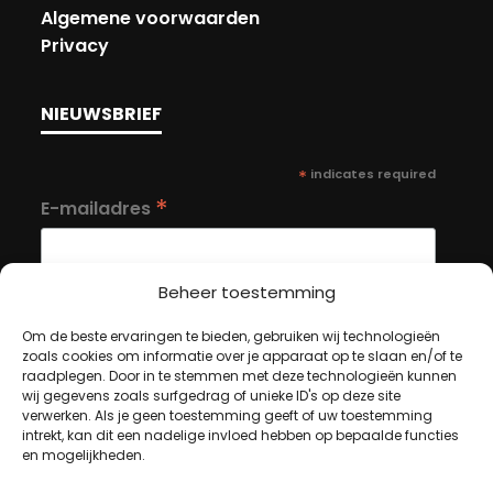
Algemene voorwaarden
Privacy
NIEUWSBRIEF
*
indicates required
*
E-mailadres
Beheer toestemming
Om de beste ervaringen te bieden, gebruiken wij technologieën
zoals cookies om informatie over je apparaat op te slaan en/of te
MIJN ACCOUNT
raadplegen. Door in te stemmen met deze technologieën kunnen
wij gegevens zoals surfgedrag of unieke ID's op deze site
verwerken. Als je geen toestemming geeft of uw toestemming
intrekt, kan dit een nadelige invloed hebben op bepaalde functies
Winkelwagen
en mogelijkheden.
Afrekenen