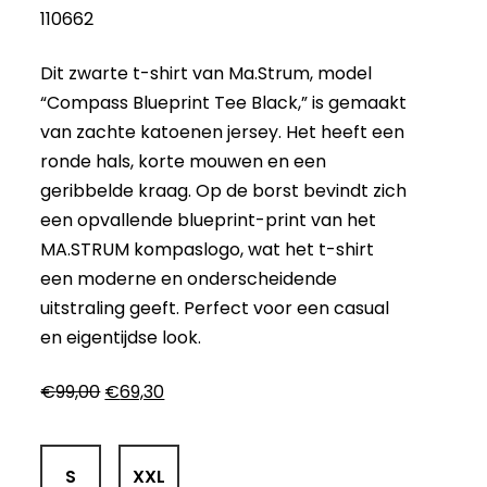
110662
Dit zwarte t-shirt van Ma.Strum, model
“Compass Blueprint Tee Black,” is gemaakt
van zachte katoenen jersey. Het heeft een
ronde hals, korte mouwen en een
geribbelde kraag. Op de borst bevindt zich
een opvallende blueprint-print van het
MA.STRUM kompaslogo, wat het t-shirt
een moderne en onderscheidende
uitstraling geeft. Perfect voor een casual
en eigentijdse look.
Oorspronkelijke
Huidige
€
99,00
€
69,30
prijs
prijs
was:
is:
€99,00.
€69,30.
S
XXL