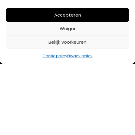
Afrekenen
Mijn account
Accepteren
Weiger
BETAALMETHODES
Bekijk voorkeuren
iDeal
Cookie policy
Privacy policy
Bancontact
Creditcard
Openingstijden
Maandag
13:00 – 18:00
Dinsdag
10:00 – 18:00
Woensdag
10:00 – 18:00
Donderdag
10:00 – 18:00
Vrijdag
10:00 – 20:00