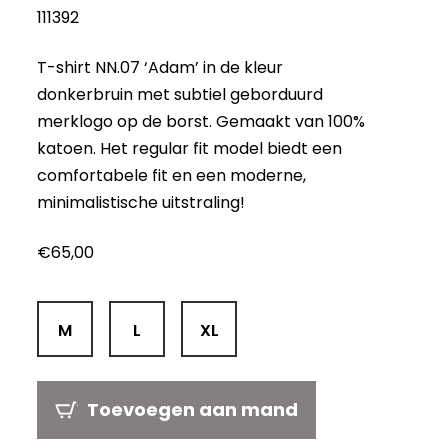
111392
T-shirt NN.07 ‘Adam’ in de kleur
donkerbruin met subtiel geborduurd
merklogo op de borst. Gemaakt van 100%
katoen. Het regular fit model biedt een
comfortabele fit en een moderne,
minimalistische uitstraling!
€
65,00
M
L
XL
Toevoegen aan mand