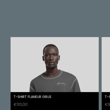
T-SHIRT FLANEUR GRIJS
T-
€
110,00
€