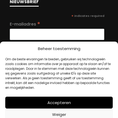
NIEUWSBRIEF
*
indicates required
*
E-mailadres
Beheer toestemming
Om de beste ervaringen te bieden, gebruiken wij technologieën
MIJN ACCOUNT
zoals cookies om informatie over je apparaat op te slaan en/of te
raadplegen. Door in te stemmen met deze technologieën kunnen
wij gegevens zoals surfgedrag of unieke ID's op deze site
verwerken. Als je geen toestemming geeft of uw toestemming
Winkelwagen
intrekt, kan dit een nadelige invloed hebben op bepaalde functies
Afrekenen
en mogelijkheden.
Mijn account
Accepteren
BETAALMETHODES
Weiger