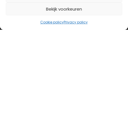
Bekijk voorkeuren
iDeal
Bancontact
Cookie policy
Privacy policy
Creditcard
Openingstijden
Maandag
13:00 – 18:00
Dinsdag
10:00 – 18:00
Woensdag
10:00 – 18:00
Donderdag
10:00 – 18:00
Vrijdag
10:00 – 20:00
Zaterdag
10:00 – 17:00
Zondag (laatste vd maand)
12:00 – 17:00
Adres
Steenweg 50