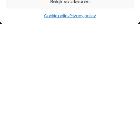
Bekijk voorkeuren
iDeal
Bancontact
Cookie policy
Privacy policy
Creditcard
Openingstijden
Maandag
13:00 – 18:00
Dinsdag
10:00 – 18:00
Woensdag
10:00 – 18:00
Donderdag
10:00 – 18:00
Vrijdag
10:00 – 20:00
Zaterdag
10:00 – 17:00
Zondag (laatste vd maand)
12:00 – 17:00
Adres
Steenweg 50
5707 CH Helmond