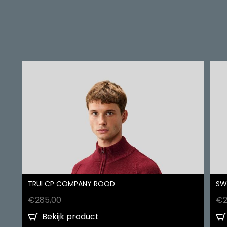
TRUI CP COMPANY ROOD
SW
€
285,00
€
Bekijk product