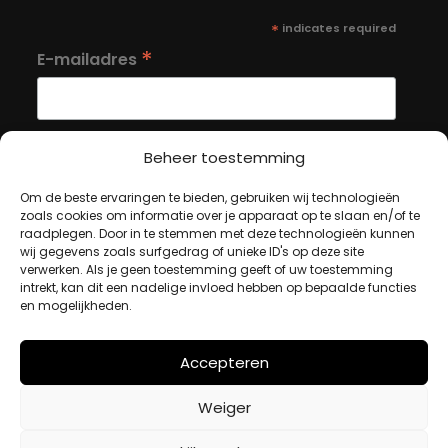
*
indicates required
*
E-mailadres
Beheer toestemming
Om de beste ervaringen te bieden, gebruiken wij technologieën
MIJN ACCOUNT
zoals cookies om informatie over je apparaat op te slaan en/of te
raadplegen. Door in te stemmen met deze technologieën kunnen
wij gegevens zoals surfgedrag of unieke ID's op deze site
verwerken. Als je geen toestemming geeft of uw toestemming
Winkelwagen
intrekt, kan dit een nadelige invloed hebben op bepaalde functies
Afrekenen
en mogelijkheden.
Mijn account
Accepteren
BETAALMETHODES
Weiger