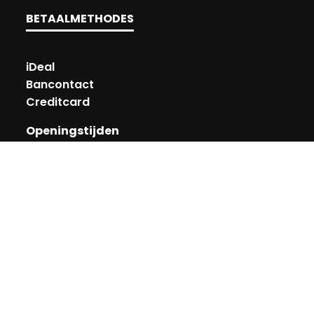
BETAALMETHODES
iDeal
Bancontact
Creditcard
Openingstijden
Maandag
13:00 – 18:00
Dinsdag
10:00 – 18:00
Woensdag
10:00 – 18:00
Donderdag
10:00 – 18:00
Vrijdag
10:00 – 20:00
Zaterdag
10:00 – 17:00
Zondag (laatste vd maand)
12:00 – 17:00
Adres