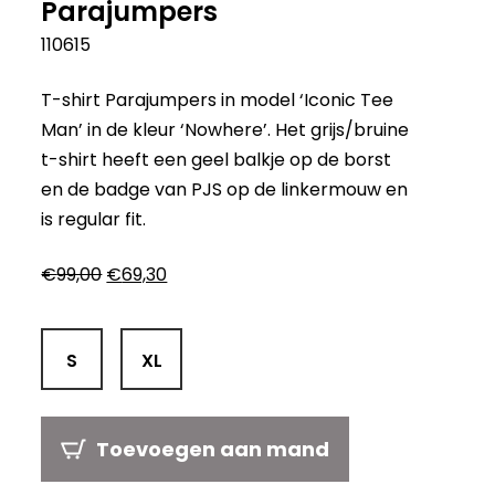
Parajumpers
110615
T-shirt Parajumpers in model ‘Iconic Tee
Man’ in de kleur ‘Nowhere’. Het grijs/bruine
t-shirt heeft een geel balkje op de borst
en de badge van PJS op de linkermouw en
is regular fit.
Oorspronkelijke
Huidige
€
99,00
€
69,30
prijs
prijs
was:
is:
€99,00.
€69,30.
S
XL
Toevoegen aan mand