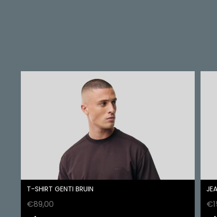
T-SHIRT GENTI BRUIN
JEA
€
89,00
€
1