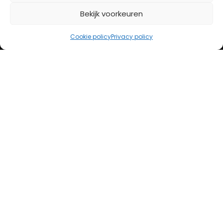
Bekijk voorkeuren
iDeal
Bancontact
Cookie policy
Privacy policy
Creditcard
Openingstijden
Maandag
13:00 – 18:00
Dinsdag
10:00 – 18:00
Woensdag
10:00 – 18:00
Donderdag
10:00 – 18:00
Vrijdag
10:00 – 20:00
Zaterdag
10:00 – 17:00
Zondag (laatste vd maand)
12:00 – 17:00
Adres
Steenweg 50