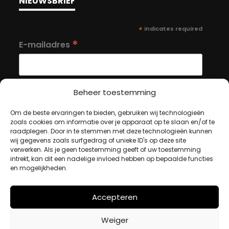
NIEUWSBRIEF
*
indicates required
*
E-mailadres
Beheer toestemming
Om de beste ervaringen te bieden, gebruiken wij technologieën
MIJN ACCOUNT
zoals cookies om informatie over je apparaat op te slaan en/of te
raadplegen. Door in te stemmen met deze technologieën kunnen
wij gegevens zoals surfgedrag of unieke ID's op deze site
verwerken. Als je geen toestemming geeft of uw toestemming
Winkelwagen
intrekt, kan dit een nadelige invloed hebben op bepaalde functies
Afrekenen
en mogelijkheden.
Mijn account
Accepteren
BETAALMETHODES
Weiger