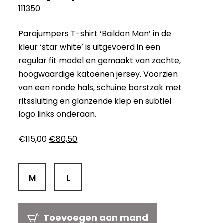
111350
Parajumpers T-shirt ‘Baildon Man’ in de
kleur ‘star white’ is uitgevoerd in een
regular fit model en gemaakt van zachte,
hoogwaardige katoenen jersey. Voorzien
van een ronde hals, schuine borstzak met
ritssluiting en glanzende klep en subtiel
logo links onderaan.
Oorspronkelijke
Huidige
€
115,00
€
80,50
prijs
prijs
was:
is:
€115,00.
€80,50.
M
L
Toevoegen aan mand