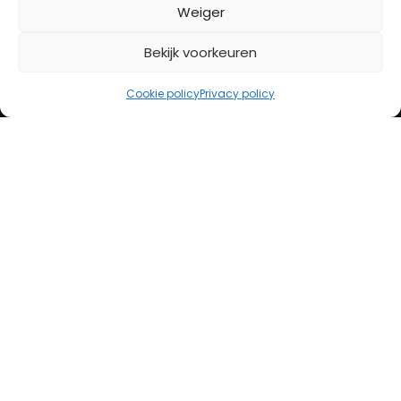
BETAALMETHODES
Weiger
Bekijk voorkeuren
iDeal
Bancontact
Cookie policy
Privacy policy
Creditcard
Openingstijden
Maandag
13:00 – 18:00
Dinsdag
10:00 – 18:00
Woensdag
10:00 – 18:00
Donderdag
10:00 – 18:00
Vrijdag
10:00 – 20:00
Zaterdag
10:00 – 17:00
Zondag (laatste vd maand)
12:00 – 17:00
Adres