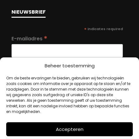
NIEUWSBRIEF
*
indicates required
*
E-mailadres
Beheer toestemming
Om de beste ervaringen te bieden, gebruiken wij technologieën
MIJN ACCOUNT
zoals cookies om informatie over je apparaat op te slaan en/of te
raadplegen. Door in te stemmen met deze technologieën kunnen
wij gegevens zoals surfgedrag of unieke ID's op deze site
verwerken. Als je geen toestemming geeft of uw toestemming
Winkelwagen
intrekt, kan dit een nadelige invloed hebben op bepaalde functies
en mogelijkheden.
Afrekenen
Mijn account
Accepteren