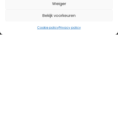
BETAALMETHODES
Weiger
Bekijk voorkeuren
iDeal
Bancontact
Cookie policy
Privacy policy
Creditcard
Openingstijden
Maandag
13:00 – 18:00
Dinsdag
10:00 – 18:00
Woensdag
10:00 – 18:00
Donderdag
10:00 – 18:00
Vrijdag
10:00 – 20:00
Zaterdag
10:00 – 17:00
Zondag (laatste vd maand)
12:00 – 17:00
Adres