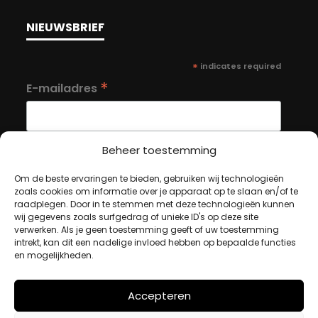
NIEUWSBRIEF
*
indicates required
*
E-mailadres
Beheer toestemming
Om de beste ervaringen te bieden, gebruiken wij technologieën
MIJN ACCOUNT
zoals cookies om informatie over je apparaat op te slaan en/of te
raadplegen. Door in te stemmen met deze technologieën kunnen
wij gegevens zoals surfgedrag of unieke ID's op deze site
verwerken. Als je geen toestemming geeft of uw toestemming
Winkelwagen
intrekt, kan dit een nadelige invloed hebben op bepaalde functies
en mogelijkheden.
Afrekenen
Mijn account
Accepteren