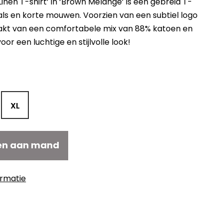
inen T-shirt’ in ‘Brown Melange’ is een gebreid T-
als en korte mouwen. Voorzien van een subtiel logo
akt van een comfortabele mix van 88% katoen en
voor een luchtige en stijlvolle look!
elijke
uidige
ijs
108,50.
XL
en aan mand
ormatie