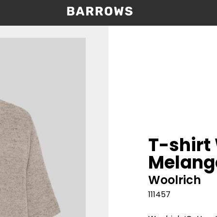
T-shirt
Melang
Woolrich
111457