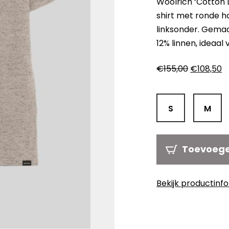
Woolrich ‘Cotton L
shirt met ronde h
linksonder. Gema
12% linnen, ideaal 
Oorspronk
H
€
155,00
€
108,50
prijs
pr
was:
is:
€155,00.
€
S
M
Toevoeg
Bekijk productinf