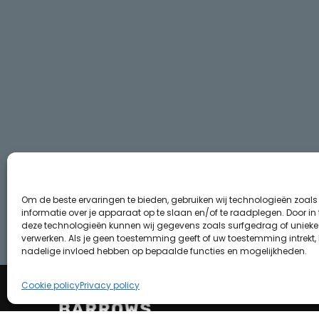
Om de beste ervaringen te bieden, gebruiken wij technologieën zoal
informatie over je apparaat op te slaan en/of te raadplegen. Door i
deze technologieën kunnen wij gegevens zoals surfgedrag of unieke I
verwerken. Als je geen toestemming geeft of uw toestemming intrekt, 
nadelige invloed hebben op bepaalde functies en mogelijkheden.
Cookie policy
Privacy policy