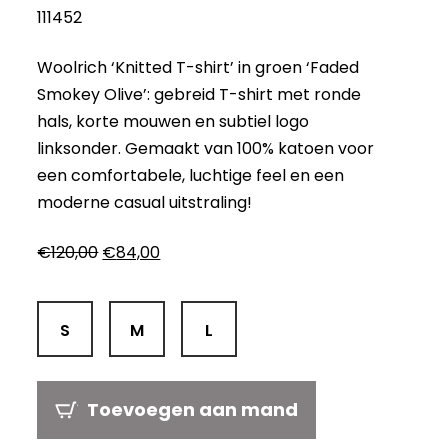
111452
Woolrich ‘Knitted T-shirt’ in groen ‘Faded
Smokey Olive’: gebreid T-shirt met ronde
hals, korte mouwen en subtiel logo
linksonder. Gemaakt van 100% katoen voor
een comfortabele, luchtige feel en een
moderne casual uitstraling!
Oorspronkelijke
Huidige
€
120,00
€
84,00
prijs
prijs
was:
is:
€120,00.
€84,00.
S
M
L
Toevoegen aan mand