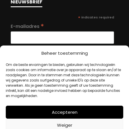
NIEUWSBRIEF
*
indicates required
*
E-mailadres
Beheer toestemming
Om de beste ervaringen te bieden, gebruiken wij technologieën
MIJN ACCOUNT
zoals cookies om informatie over je apparaat op te slaan en/of te
raadplegen. Door in te stemmen met deze technologieën kunnen
wij gegevens zoals surfgedrag of unieke ID's op deze site
verwerken. Als je geen toestemming geeft of uw toestemming
Winkelwagen
intrekt, kan dit een nadelige invloed hebben op bepaalde functies
Afrekenen
en mogelijkheden.
Mijn account
Accepteren
BETAALMETHODES
Weiger