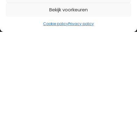
Bekijk voorkeuren
iDeal
Bancontact
Cookie policy
Privacy policy
Creditcard
Openingstijden
Maandag
13:00 – 18:00
Dinsdag
10:00 – 18:00
Woensdag
10:00 – 18:00
Donderdag
10:00 – 18:00
Vrijdag
10:00 – 20:00
Zaterdag
10:00 – 17:00
Zondag (laatste vd maand)
12:00 – 17:00
Adres
Steenweg 50