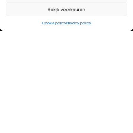
Bekijk voorkeuren
iDeal
Bancontact
Cookie policy
Privacy policy
Creditcard
Openingstijden
Maandag
13:00 – 18:00
Dinsdag
10:00 – 18:00
Woensdag
10:00 – 18:00
Donderdag
10:00 – 18:00
Vrijdag
10:00 – 20:00
Zaterdag
10:00 – 17:00
Zondag (laatste vd maand)
12:00 – 17:00
Adres
Steenweg 50