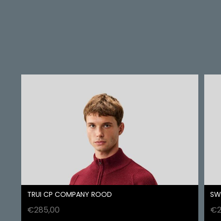
TRUI CP COMPANY ROOD
SW
€
285,00
€