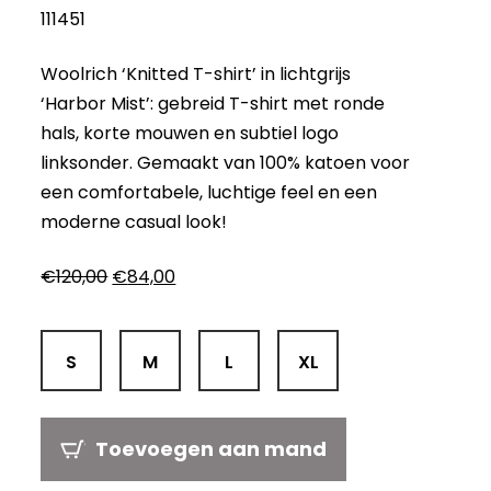
111451
Woolrich ‘Knitted T-shirt’ in lichtgrijs
‘Harbor Mist’: gebreid T-shirt met ronde
hals, korte mouwen en subtiel logo
linksonder. Gemaakt van 100% katoen voor
een comfortabele, luchtige feel en een
moderne casual look!
Oorspronkelijke
Huidige
€
120,00
€
84,00
prijs
prijs
was:
is:
€120,00.
€84,00.
S
M
L
XL
Toevoegen aan mand