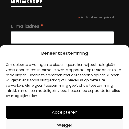
NIEUWSBRIEF
*
indicates required
*
E-mailadres
Beheer toestemming
Om de beste ervaringen te bieden, gebruiken wij technologieën
MIJN ACCOUNT
zoals cookies om informatie over je apparaat op te slaan en/of te
raadplegen. Door in te stemmen met deze technologieën kunnen
wij gegevens zoals surfgedrag of unieke ID's op deze site
verwerken. Als je geen toestemming geeft of uw toestemming
Winkelwagen
intrekt, kan dit een nadelige invloed hebben op bepaalde functies
Afrekenen
en mogelijkheden.
Mijn account
Accepteren
BETAALMETHODES
Weiger