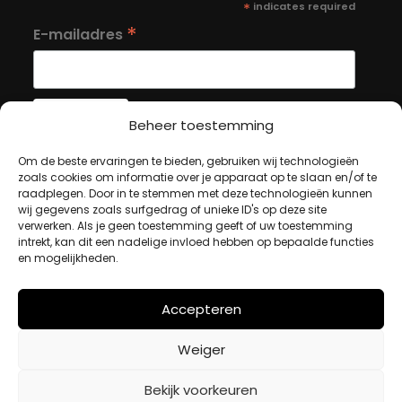
*
indicates required
*
E-mailadres
Beheer toestemming
Om de beste ervaringen te bieden, gebruiken wij technologieën
MIJN ACCOUNT
zoals cookies om informatie over je apparaat op te slaan en/of te
raadplegen. Door in te stemmen met deze technologieën kunnen
wij gegevens zoals surfgedrag of unieke ID's op deze site
Winkelwagen
verwerken. Als je geen toestemming geeft of uw toestemming
intrekt, kan dit een nadelige invloed hebben op bepaalde functies
Afrekenen
en mogelijkheden.
Mijn account
Accepteren
BETAALMETHODES
Weiger
Bekijk voorkeuren
iDeal