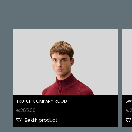
TRUI CP COMPANY ROOD
SW
€
285,00
€
Bekijk product