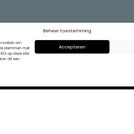
Beheer toestemming
s cookies om
Accepteren
n te stemmen met
D's op deze site
kan dit een
BRIEF
BETAALMETHODES