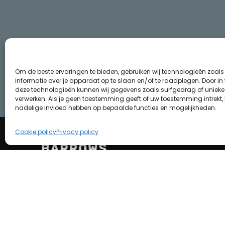
Om de beste ervaringen te bieden, gebruiken wij technologieën zoal
informatie over je apparaat op te slaan en/of te raadplegen. Door i
deze technologieën kunnen wij gegevens zoals surfgedrag of unieke I
verwerken. Als je geen toestemming geeft of uw toestemming intrekt, 
nadelige invloed hebben op bepaalde functies en mogelijkheden.
Cookie policy
Privacy policy
HULP
NIEUWS