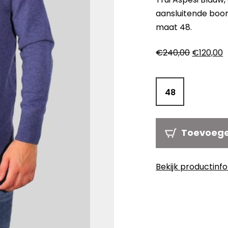
aansluitende boo
maat 48.
Oorspron
H
€
240,00
€
120,00
prijs
p
was:
is
€240,00.
€
48
Toevoeg
Bekijk productinf