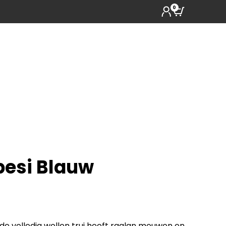
0
pesi Blauw
 de volledig wollen trui heeft raglan mouwen en