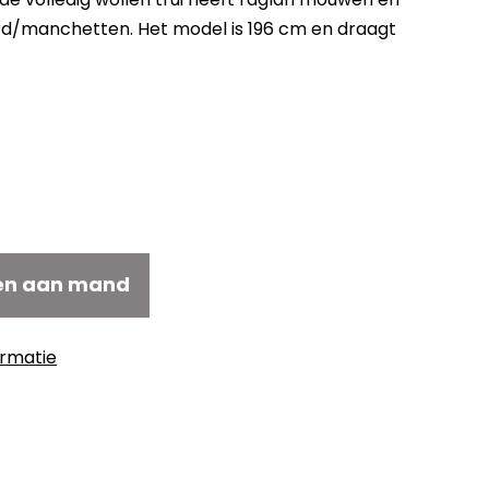
rd/manchetten. Het model is 196 cm en draagt
kelijke
uidige
rijs
:
120,00.
en aan mand
ormatie