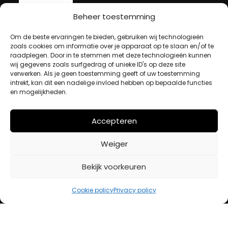
Beheer toestemming
MIJN ACCOUNT
Om de beste ervaringen te bieden, gebruiken wij technologieën
zoals cookies om informatie over je apparaat op te slaan en/of te
raadplegen. Door in te stemmen met deze technologieën kunnen
Winkelwagen
wij gegevens zoals surfgedrag of unieke ID's op deze site
verwerken. Als je geen toestemming geeft of uw toestemming
Afrekenen
intrekt, kan dit een nadelige invloed hebben op bepaalde functies
Mijn account
en mogelijkheden.
Accepteren
BETAALMETHODES
Weiger
iDeal
Bekijk voorkeuren
Bancontact
Creditcard
Cookie policy
Privacy policy
Openingstijden
Maandag
13:00 – 18:00