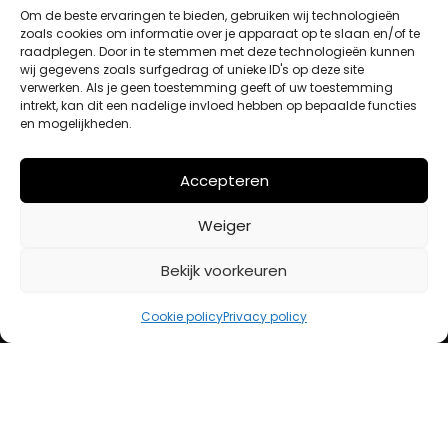
Om de beste ervaringen te bieden, gebruiken wij technologieën
zoals cookies om informatie over je apparaat op te slaan en/of te
raadplegen. Door in te stemmen met deze technologieën kunnen
Winkelwagen
wij gegevens zoals surfgedrag of unieke ID's op deze site
Afrekenen
verwerken. Als je geen toestemming geeft of uw toestemming
Mijn account
intrekt, kan dit een nadelige invloed hebben op bepaalde functies
en mogelijkheden.
BETAALMETHODES
Accepteren
Weiger
iDeal
Bancontact
Bekijk voorkeuren
Creditcard
Cookie policy
Privacy policy
Openingstijden
Maandag
13:00 – 18:00
Dinsdag
10:00 – 18:00
Woensdag
10:00 – 18:00