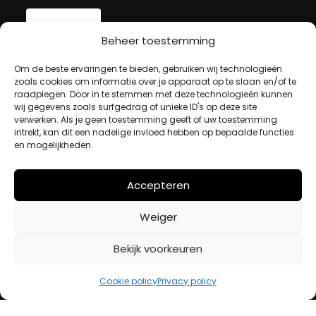
Beheer toestemming
MIJN ACCOUNT
Om de beste ervaringen te bieden, gebruiken wij technologieën
zoals cookies om informatie over je apparaat op te slaan en/of te
raadplegen. Door in te stemmen met deze technologieën kunnen
wij gegevens zoals surfgedrag of unieke ID's op deze site
Winkelwagen
verwerken. Als je geen toestemming geeft of uw toestemming
Afrekenen
intrekt, kan dit een nadelige invloed hebben op bepaalde functies
Mijn account
en mogelijkheden.
Accepteren
BETAALMETHODES
Weiger
iDeal
Bekijk voorkeuren
Bancontact
Creditcard
Cookie policy
Privacy policy
Openingstijden