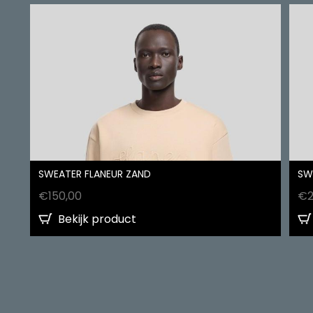
SWEATER FLANEUR ZAND
SW
€
150,00
€
Bekijk product