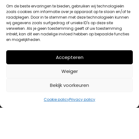
Om de beste ervaringen te bieden, gebruiken wij technologieën
zoals cookies om informatie over je apparaat op te slaan en/of te
raadplegen. Door in te stemmen met deze technologieën kunnen
Winkelwagen
wij gegevens zoals surfgedrag of unieke ID's op deze site
Afrekenen
verwerken. Als je geen toestemming geeft of uw toestemming
Mijn account
intrekt, kan dit een nadelige invloed hebben op bepaalde functies
en mogelijkheden.
BETAALMETHODES
Accepteren
Weiger
iDeal
Bancontact
Bekijk voorkeuren
Creditcard
Cookie policy
Privacy policy
Openingstijden
Maandag
13:00 – 18:00
Dinsdag
10:00 – 18:00
Woensdag
10:00 – 18:00