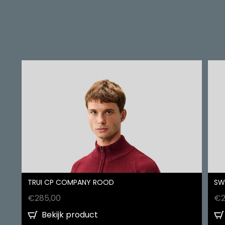
TRUI CP COMPANY ROOD
SW
€
285,00
€
Bekijk product