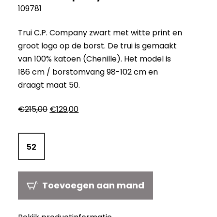
109781
Trui C.P. Company zwart met witte print en
groot logo op de borst. De trui is gemaakt
van 100% katoen (Chenille). Het model is
186 cm / borstomvang 98-102 cm en
draagt maat 50.
Oorspronkelijke
Huidige
€
215,00
€
129,00
prijs
prijs
was:
is:
€215,00.
€129,00.
52
Toevoegen aan mand