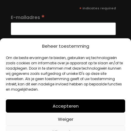
*
indicates required
*
E-mailadres
Beheer toestemming
Om de beste ervaringen te bieden, gebruiken wij technologieën
MIJN ACCOUNT
zoals cookies om informatie over je apparaat op te slaan en/of te
raadplegen. Door in te stemmen met deze technologieën kunnen
wij gegevens zoals surfgedrag of unieke ID's op deze site
verwerken. Als je geen toestemming geeft of uw toestemming
Winkelwagen
intrekt, kan dit een nadelige invloed hebben op bepaalde functies
Afrekenen
en mogelijkheden.
Mijn account
Accepteren
BETAALMETHODES
Weiger