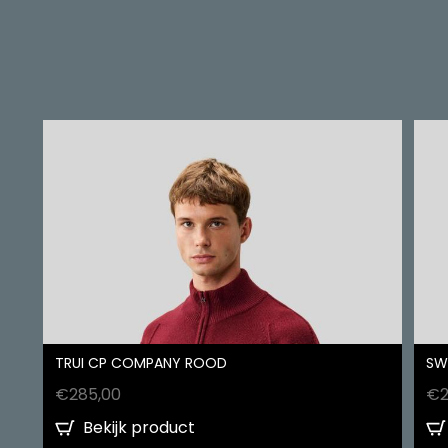
TRUI CP COMPANY ROOD
SW
€
285,00
€
Bekijk product