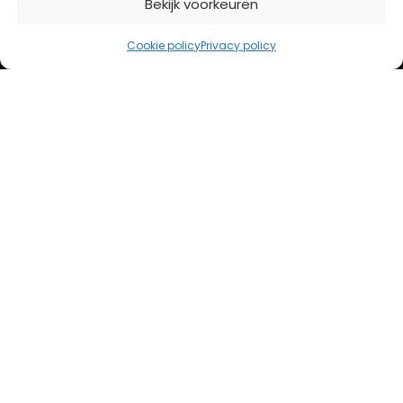
Bekijk voorkeuren
iDeal
Bancontact
Cookie policy
Privacy policy
Creditcard
Openingstijden
Maandag
13:00 – 18:00
Dinsdag
10:00 – 18:00
Woensdag
10:00 – 18:00
Donderdag
10:00 – 18:00
Vrijdag
10:00 – 20:00
Zaterdag
10:00 – 17:00
Zondag (laatste vd maand)
12:00 – 17:00
Adres
Steenweg 50
5707 CH Helmond