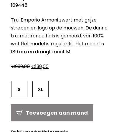
109445
Trui Emporio Armani zwart met grijze
strepen en logo op de mouwen. De dunne
trui met ronde hals is gemaakt van 100%
wol. Het model is regular fit. Het model is
189 cm en draagt maat M.
Oorspronkelijke
Huidige
€
239,00
€
139,00
prijs
prijs
was:
is:
€239,00.
€139,00.
S
XL
Toevoegen aan mand