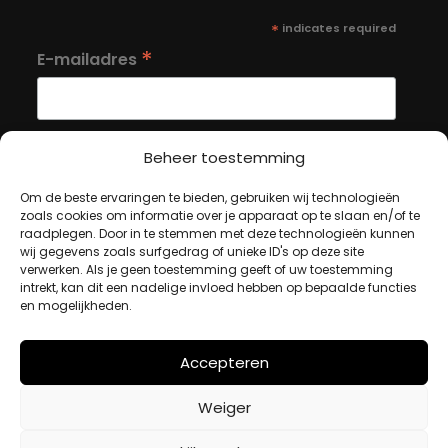
*
indicates required
*
E-mailadres
Beheer toestemming
Om de beste ervaringen te bieden, gebruiken wij technologieën
MIJN ACCOUNT
zoals cookies om informatie over je apparaat op te slaan en/of te
raadplegen. Door in te stemmen met deze technologieën kunnen
wij gegevens zoals surfgedrag of unieke ID's op deze site
verwerken. Als je geen toestemming geeft of uw toestemming
Winkelwagen
intrekt, kan dit een nadelige invloed hebben op bepaalde functies
Afrekenen
en mogelijkheden.
Mijn account
Accepteren
BETAALMETHODES
Weiger