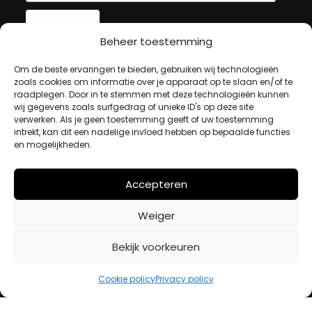
Beheer toestemming
MIJN ACCOUNT
Om de beste ervaringen te bieden, gebruiken wij technologieën
zoals cookies om informatie over je apparaat op te slaan en/of te
raadplegen. Door in te stemmen met deze technologieën kunnen
wij gegevens zoals surfgedrag of unieke ID's op deze site
Winkelwagen
verwerken. Als je geen toestemming geeft of uw toestemming
Afrekenen
intrekt, kan dit een nadelige invloed hebben op bepaalde functies
Mijn account
en mogelijkheden.
Accepteren
BETAALMETHODES
Weiger
iDeal
Bekijk voorkeuren
Bancontact
Creditcard
Cookie policy
Privacy policy
Openingstijden