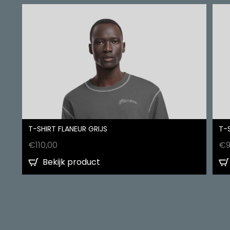
T-SHIRT FLANEUR GRIJS
T-
€
110,00
€
Bekijk product