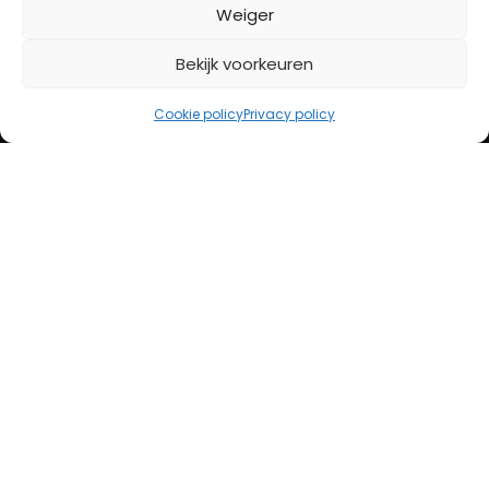
BETAALMETHODES
Weiger
Bekijk voorkeuren
iDeal
Bancontact
Cookie policy
Privacy policy
Creditcard
Openingstijden
Maandag
13:00 – 18:00
Dinsdag
10:00 – 18:00
Woensdag
10:00 – 18:00
Donderdag
10:00 – 18:00
Vrijdag
10:00 – 20:00
Zaterdag
10:00 – 17:00
Zondag (laatste vd maand)
12:00 – 17:00
Adres