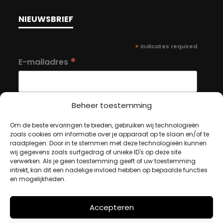
NIEUWSBRIEF
*
indicates required
*
E-mailadres
Beheer toestemming
Om de beste ervaringen te bieden, gebruiken wij technologieën
MIJN ACCOUNT
zoals cookies om informatie over je apparaat op te slaan en/of te
raadplegen. Door in te stemmen met deze technologieën kunnen
wij gegevens zoals surfgedrag of unieke ID's op deze site
verwerken. Als je geen toestemming geeft of uw toestemming
Winkelwagen
intrekt, kan dit een nadelige invloed hebben op bepaalde functies
en mogelijkheden.
Afrekenen
Mijn account
Accepteren