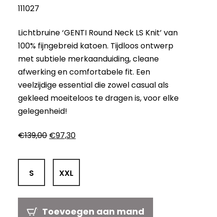
111027
Lichtbruine ‘GENTI Round Neck LS Knit’ van
100% fijngebreid katoen. Tijdloos ontwerp
met subtiele merkaanduiding, cleane
afwerking en comfortabele fit. Een
veelzijdige essential die zowel casual als
gekleed moeiteloos te dragen is, voor elke
gelegenheid!
Oorspronkelijke
Huidige
€
139,00
€
97,30
prijs
prijs
was:
is:
€139,00.
€97,30.
S
XXL
Toevoegen aan mand