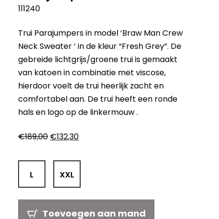
111240
Trui Parajumpers in model ‘Braw Man Crew
Neck Sweater ‘ in de kleur “Fresh Grey”. De
gebreide lichtgrijs/groene trui is gemaakt
van katoen in combinatie met viscose,
hierdoor voelt de trui heerlijk zacht en
comfortabel aan. De trui heeft een ronde
hals en logo op de linkermouw .
Oorspronkelijke
Huidige
€
189,00
€
132,30
prijs
prijs
was:
is:
€189,00.
€132,30.
L
XXL
Toevoegen aan mand