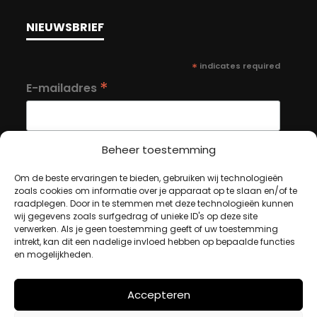
NIEUWSBRIEF
*
indicates required
*
E-mailadres
Beheer toestemming
Om de beste ervaringen te bieden, gebruiken wij technologieën
MIJN ACCOUNT
zoals cookies om informatie over je apparaat op te slaan en/of te
raadplegen. Door in te stemmen met deze technologieën kunnen
wij gegevens zoals surfgedrag of unieke ID's op deze site
verwerken. Als je geen toestemming geeft of uw toestemming
Winkelwagen
intrekt, kan dit een nadelige invloed hebben op bepaalde functies
en mogelijkheden.
Afrekenen
Mijn account
Accepteren