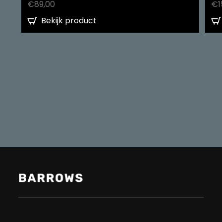
€
89,00
€
1
Bekijk product