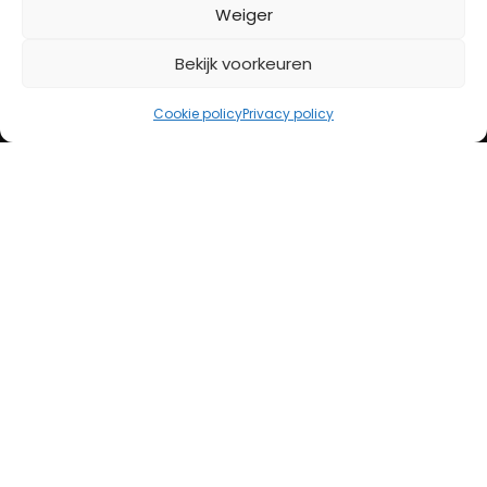
BETAALMETHODES
Weiger
Bekijk voorkeuren
iDeal
Bancontact
Cookie policy
Privacy policy
Creditcard
Openingstijden
Maandag
13:00 – 18:00
Dinsdag
10:00 – 18:00
Woensdag
10:00 – 18:00
Donderdag
10:00 – 18:00
Vrijdag
10:00 – 20:00
Zaterdag
10:00 – 17:00
Zondag (laatste vd maand)
12:00 – 17:00
Adres