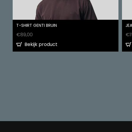
T-SHIRT GENTI BRUIN
JEA
€
89,00
€
1
Bekijk product