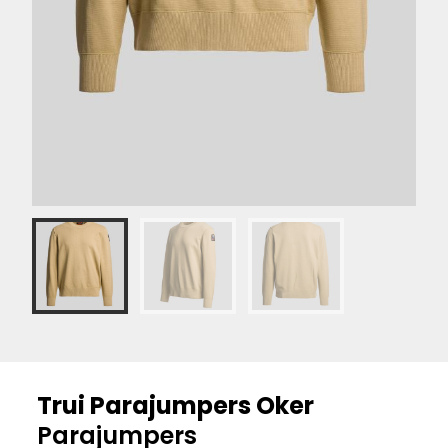
Trui Parajumpers Oker
Parajumpers