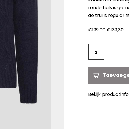
ronde hals is gem
de trui is regular fi
Oorspronk
Hu
€
199,00
€
139,30
prijs
pri
was:
is:
€199,00.
€1
S
Toevoeg
Bekijk productinf