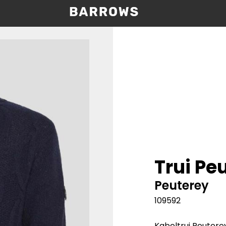
Trui Pe
Peuterey
109592
Kabeltrui Peuterey