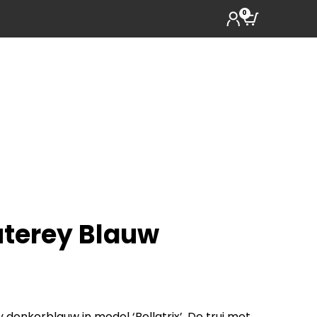
0
uterey Blauw
 donkerblauw in model ‘Bellatrix’. De trui met