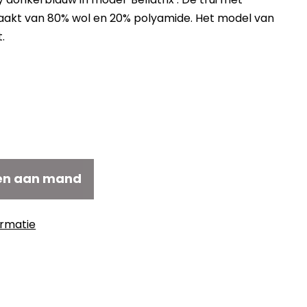
aakt van 80% wol en 20% polyamide. Het model van
t.
elijke
idige
js
39,30.
en aan mand
ormatie