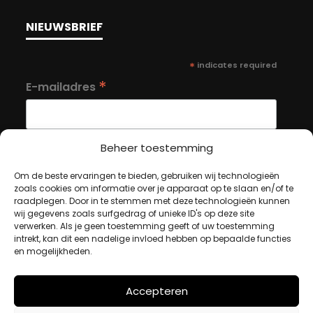
NIEUWSBRIEF
*
indicates required
*
E-mailadres
Beheer toestemming
Om de beste ervaringen te bieden, gebruiken wij technologieën
MIJN ACCOUNT
zoals cookies om informatie over je apparaat op te slaan en/of te
raadplegen. Door in te stemmen met deze technologieën kunnen
wij gegevens zoals surfgedrag of unieke ID's op deze site
verwerken. Als je geen toestemming geeft of uw toestemming
Winkelwagen
intrekt, kan dit een nadelige invloed hebben op bepaalde functies
en mogelijkheden.
Afrekenen
Mijn account
Accepteren