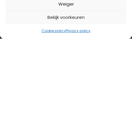
BETAALMETHODES
Weiger
Bekijk voorkeuren
iDeal
Bancontact
Cookie policy
Privacy policy
Creditcard
Openingstijden
Maandag
13:00 – 18:00
Dinsdag
10:00 – 18:00
Woensdag
10:00 – 18:00
Donderdag
10:00 – 18:00
Vrijdag
10:00 – 20:00
Zaterdag
10:00 – 17:00
Zondag (laatste vd maand)
12:00 – 17:00
Adres