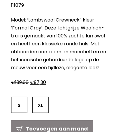
111079
Model: ‘Lambswool Crewneck’, kleur
‘Formal Gray’. Deze lichtgrijze Woolrich-
trui is gemaakt van 100% zachte lamswol
en heeft een klassieke ronde hals. Met
ribboorden aan zoom en manchetten en
het iconische geborduurde logo op de
mouw voor een tijdloze, elegante look!
Oorspronkelijke
Huidige
€
139,00
€
97,30
prijs
prijs
was:
is:
€139,00.
€97,30.
S
XL
Toevoegen aan mand