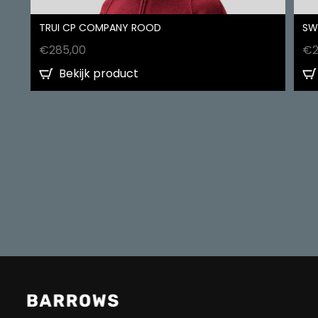
TRUI CP COMPANY ROOD
SW
€
285,00
€
Bekijk product