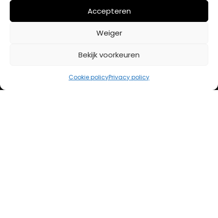
Mijn account
Accepteren
Weiger
BETAALMETHODES
Bekijk voorkeuren
iDeal
Cookie policy
Privacy policy
Bancontact
Creditcard
Openingstijden
Maandag
13:00 – 18:00
Dinsdag
10:00 – 18:00
Woensdag
10:00 – 18:00
Donderdag
10:00 – 18:00
Vrijdag
10:00 – 20:00
Zaterdag
10:00 – 17:00
Zondag (laatste vd maand)
12:00 – 17:00