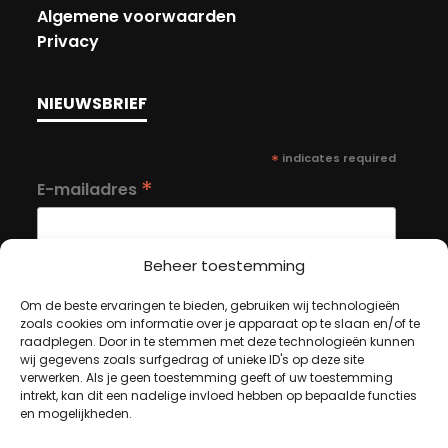
Algemene voorwaarden
Privacy
NIEUWSBRIEF
*
indicates required
*
E-mailadres
Beheer toestemming
Om de beste ervaringen te bieden, gebruiken wij technologieën
zoals cookies om informatie over je apparaat op te slaan en/of te
MIJN ACCOUNT
raadplegen. Door in te stemmen met deze technologieën kunnen
wij gegevens zoals surfgedrag of unieke ID's op deze site
verwerken. Als je geen toestemming geeft of uw toestemming
intrekt, kan dit een nadelige invloed hebben op bepaalde functies
Winkelwagen
en mogelijkheden.
Afrekenen