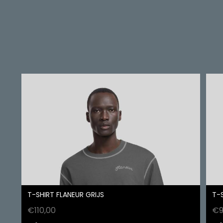
T-SHIRT FLANEUR GRIJS
T-
€
110,00
€