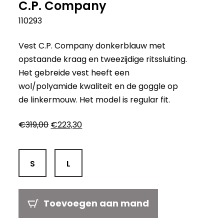
C.P. Company
110293
Vest C.P. Company donkerblauw met
opstaande kraag en tweezijdige ritssluiting.
Het gebreide vest heeft een
wol/polyamide kwaliteit en de goggle op
de linkermouw. Het model is regular fit.
Oorspronkelijke
Huidige
€
319,00
€
223,30
prijs
prijs
was:
is:
€319,00.
€223,30.
S
L
Toevoegen aan mand