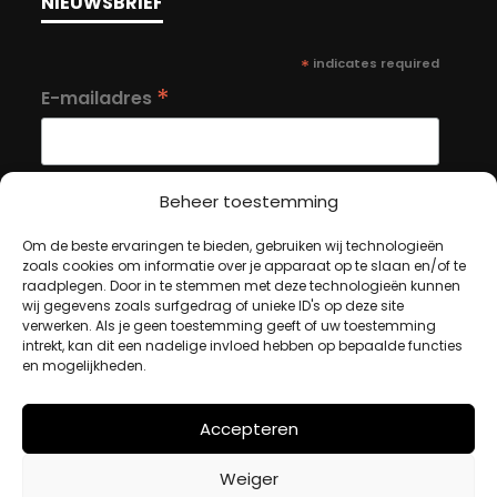
NIEUWSBRIEF
*
indicates required
*
E-mailadres
Beheer toestemming
Om de beste ervaringen te bieden, gebruiken wij technologieën
MIJN ACCOUNT
zoals cookies om informatie over je apparaat op te slaan en/of te
raadplegen. Door in te stemmen met deze technologieën kunnen
wij gegevens zoals surfgedrag of unieke ID's op deze site
verwerken. Als je geen toestemming geeft of uw toestemming
Winkelwagen
intrekt, kan dit een nadelige invloed hebben op bepaalde functies
Afrekenen
en mogelijkheden.
Mijn account
Accepteren
BETAALMETHODES
Weiger