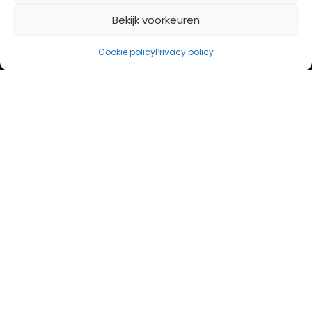
Bekijk voorkeuren
iDeal
Bancontact
Cookie policy
Privacy policy
Creditcard
Openingstijden
Maandag
13:00 – 18:00
Dinsdag
10:00 – 18:00
Woensdag
10:00 – 18:00
Donderdag
10:00 – 18:00
Vrijdag
10:00 – 20:00
Zaterdag
10:00 – 17:00
Zondag (laatste vd maand)
12:00 – 17:00
Adres
Steenweg 50