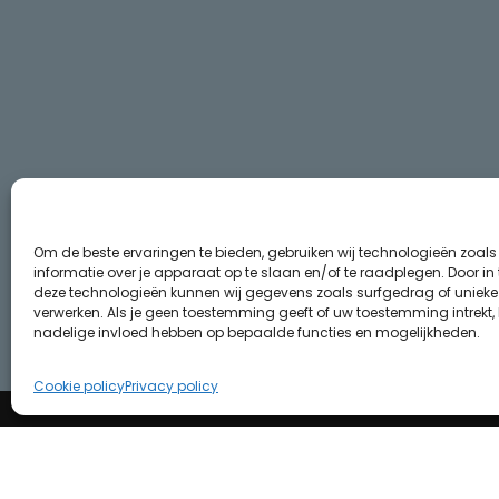
Om de beste ervaringen te bieden, gebruiken wij technologieën zoal
informatie over je apparaat op te slaan en/of te raadplegen. Door i
deze technologieën kunnen wij gegevens zoals surfgedrag of unieke I
verwerken. Als je geen toestemming geeft of uw toestemming intrekt, 
nadelige invloed hebben op bepaalde functies en mogelijkheden.
Cookie policy
Privacy policy