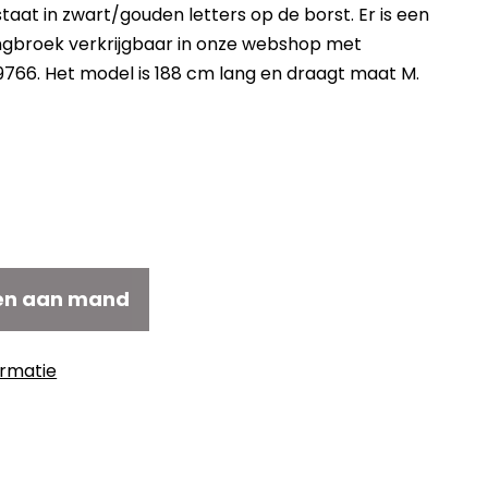
staat in zwart/gouden letters op de borst. Er is een
ngbroek verkrijgbaar in onze webshop met
766. Het model is 188 cm lang en draagt maat M.
elijke
uidige
rijs
:
143,40.
en aan mand
ormatie