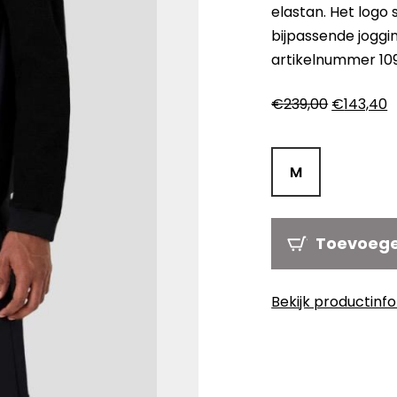
elastan. Het logo 
bijpassende joggi
artikelnummer 109
Oorspronk
H
€
239,00
€
143,40
prijs
p
was:
is
€239,00.
€
M
Toevoeg
Bekijk productinf