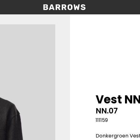
Vest N
NN.07
111159
Donkergroen Vest 