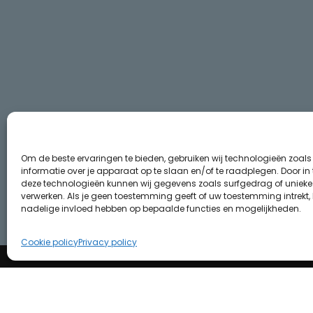
Om de beste ervaringen te bieden, gebruiken wij technologieën zoal
informatie over je apparaat op te slaan en/of te raadplegen. Door i
deze technologieën kunnen wij gegevens zoals surfgedrag of unieke I
verwerken. Als je geen toestemming geeft of uw toestemming intrekt, 
nadelige invloed hebben op bepaalde functies en mogelijkheden.
Cookie policy
Privacy policy