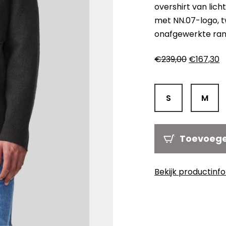
overshirt van lic
met NN.07-logo, 
onafgewerkte ran
Oorspronk
H
€
239,00
€
167,30
prijs
pr
was:
is
€239,00.
€
S
M
Toevoeg
Bekijk productinf