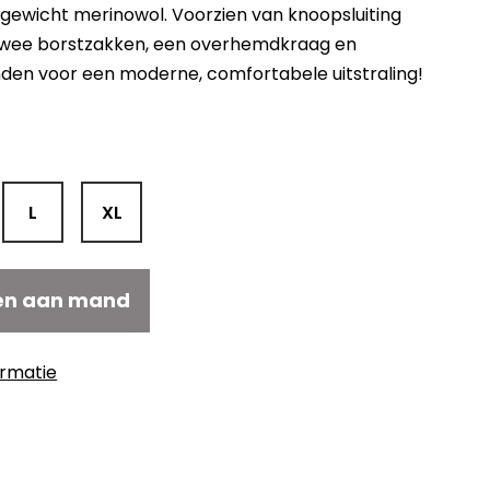
htgewicht merinowol. Voorzien van knoopsluiting
twee borstzakken, een overhemdkraag en
den voor een moderne, comfortabele uitstraling!
elijke
uidige
ijs
:
167,30.
L
XL
en aan mand
ormatie