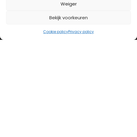
BETAALMETHODES
Weiger
Bekijk voorkeuren
iDeal
Bancontact
Cookie policy
Privacy policy
Creditcard
Openingstijden
Maandag
13:00 – 18:00
Dinsdag
10:00 – 18:00
Woensdag
10:00 – 18:00
Donderdag
10:00 – 18:00
Vrijdag
10:00 – 20:00
Zaterdag
10:00 – 17:00
Zondag (laatste vd maand)
12:00 – 17:00
Adres