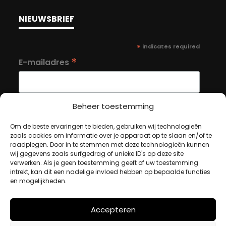
NIEUWSBRIEF
*
indicates required
*
E-mailadres
Beheer toestemming
Om de beste ervaringen te bieden, gebruiken wij technologieën
MIJN ACCOUNT
zoals cookies om informatie over je apparaat op te slaan en/of te
raadplegen. Door in te stemmen met deze technologieën kunnen
wij gegevens zoals surfgedrag of unieke ID's op deze site
verwerken. Als je geen toestemming geeft of uw toestemming
Winkelwagen
intrekt, kan dit een nadelige invloed hebben op bepaalde functies
en mogelijkheden.
Afrekenen
Mijn account
Accepteren