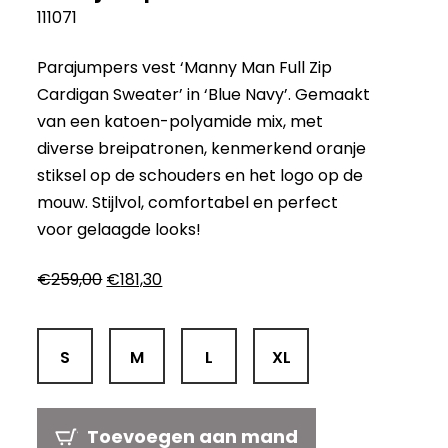
111071
Parajumpers vest ‘Manny Man Full Zip
Cardigan Sweater’ in ‘Blue Navy’. Gemaakt
van een katoen-polyamide mix, met
diverse breipatronen, kenmerkend oranje
stiksel op de schouders en het logo op de
mouw. Stijlvol, comfortabel en perfect
voor gelaagde looks!
Oorspronkelijke
Huidige
€
259,00
€
181,30
prijs
prijs
was:
is:
€259,00.
€181,30.
S
M
L
XL
Toevoegen aan mand