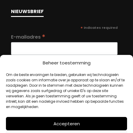
NIEUWSBRIEF
*
indicates required
*
E-mailadres
Beheer toestemming
Om de beste ervaringen te bieden, gebruiken wij technologieën
MIJN ACCOUNT
zoals cookies om informatie over je apparaat op te slaan en/of te
raadplegen. Door in te stemmen met deze technologieën kunnen
wij gegevens zoals surfgedrag of unieke ID's op deze site
verwerken. Als je geen toestemming geeft of uw toestemming
Winkelwagen
intrekt, kan dit een nadelige invloed hebben op bepaalde functies
en mogelijkheden.
Afrekenen
Mijn account
Accepteren