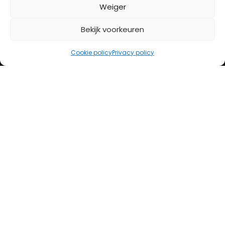
BETAALMETHODES
Weiger
Bekijk voorkeuren
iDeal
Bancontact
Cookie policy
Privacy policy
Creditcard
Openingstijden
Maandag
13:00 – 18:00
Dinsdag
10:00 – 18:00
Woensdag
10:00 – 18:00
Donderdag
10:00 – 18:00
Vrijdag
10:00 – 20:00
Zaterdag
10:00 – 17:00
Zondag (laatste vd maand)
12:00 – 17:00
Adres