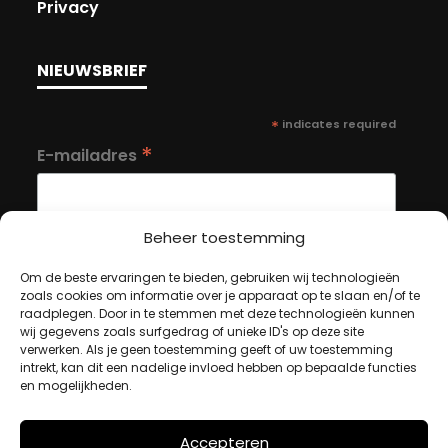
Privacy
NIEUWSBRIEF
*
indicates required
*
E-mailadres
Beheer toestemming
Om de beste ervaringen te bieden, gebruiken wij technologieën
zoals cookies om informatie over je apparaat op te slaan en/of te
MIJN ACCOUNT
raadplegen. Door in te stemmen met deze technologieën kunnen
wij gegevens zoals surfgedrag of unieke ID's op deze site
verwerken. Als je geen toestemming geeft of uw toestemming
intrekt, kan dit een nadelige invloed hebben op bepaalde functies
Winkelwagen
en mogelijkheden.
Afrekenen
Mijn account
Accepteren