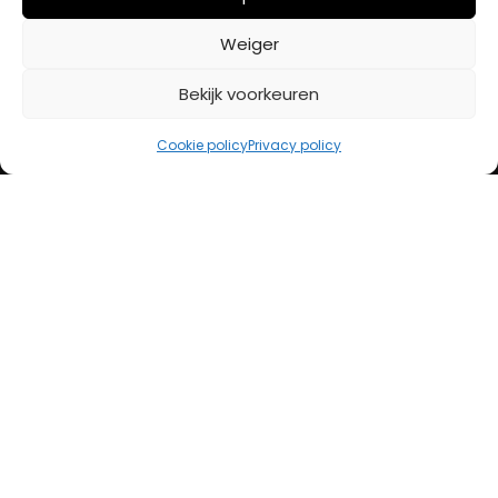
BETAALMETHODES
Weiger
Bekijk voorkeuren
iDeal
Bancontact
Cookie policy
Privacy policy
Creditcard
Openingstijden
Maandag
13:00 – 18:00
Dinsdag
10:00 – 18:00
Woensdag
10:00 – 18:00
Donderdag
10:00 – 18:00
Vrijdag
10:00 – 20:00
Zaterdag
10:00 – 17:00
Zondag (laatste vd maand)
12:00 – 17:00