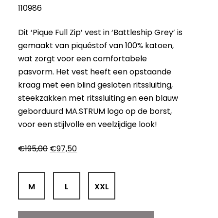
110986
Dit ‘Pique Full Zip’ vest in ‘Battleship Grey’ is
gemaakt van piquéstof van 100% katoen,
wat zorgt voor een comfortabele
pasvorm. Het vest heeft een opstaande
kraag met een blind gesloten ritssluiting,
steekzakken met ritssluiting en een blauw
geborduurd MA.STRUM logo op de borst,
voor een stijlvolle en veelzijdige look!
Oorspronkelijke
Huidige
€
195,00
€
97,50
prijs
prijs
was:
is:
€195,00.
€97,50.
M
L
XXL