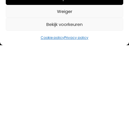
BETAALMETHODES
Weiger
Bekijk voorkeuren
iDeal
Bancontact
Cookie policy
Privacy policy
Creditcard
Openingstijden
Maandag
13:00 – 18:00
Dinsdag
10:00 – 18:00
Woensdag
10:00 – 18:00
Donderdag
10:00 – 18:00
Vrijdag
10:00 – 20:00
Zaterdag
10:00 – 17:00
Zondag (laatste vd maand)
12:00 – 17:00