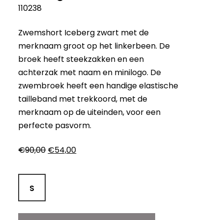
110238
Zwemshort Iceberg zwart met de
merknaam groot op het linkerbeen. De
broek heeft steekzakken en een
achterzak met naam en minilogo. De
zwembroek heeft een handige elastische
tailleband met trekkoord, met de
merknaam op de uiteinden, voor een
perfecte pasvorm.
Oorspronkelijke
Huidige
€
90,00
€
54,00
prijs
prijs
was:
is:
€90,00.
€54,00.
S