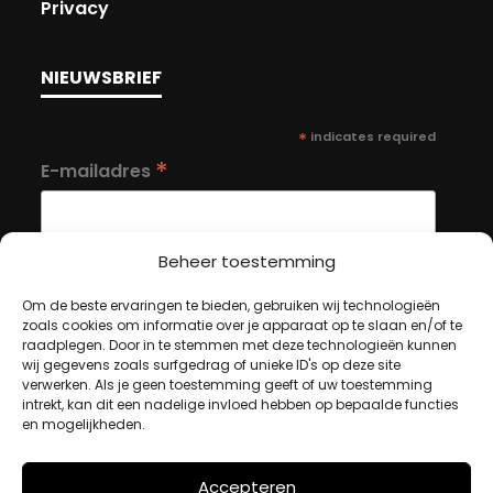
Privacy
NIEUWSBRIEF
*
indicates required
*
E-mailadres
Beheer toestemming
Om de beste ervaringen te bieden, gebruiken wij technologieën
zoals cookies om informatie over je apparaat op te slaan en/of te
MIJN ACCOUNT
raadplegen. Door in te stemmen met deze technologieën kunnen
wij gegevens zoals surfgedrag of unieke ID's op deze site
verwerken. Als je geen toestemming geeft of uw toestemming
intrekt, kan dit een nadelige invloed hebben op bepaalde functies
Winkelwagen
en mogelijkheden.
Afrekenen
Mijn account
Accepteren