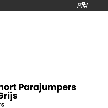
0
ort Parajumpers
rijs
rs