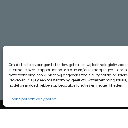
Om de beste ervaringen te bieden, gebruiken wij technologieën zoal
informatie over je apparaat op te slaan en/of te raadplegen. Door i
deze technologieën kunnen wij gegevens zoals surfgedrag of unieke I
verwerken. Als je geen toestemming geeft of uw toestemming intrekt, 
nadelige invloed hebben op bepaalde functies en mogelijkheden.
Cookie policy
Privacy policy