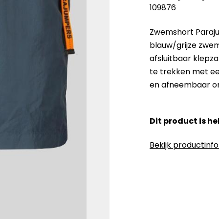
109876
Zwemshort Parajump
blauw/grijze zwe
afsluitbaar klepza
te trekken met ee
en afneembaar or
Dit product is h
Bekijk productinf