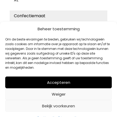
Confectiemaat
46
Beheer toestemming
48
Om de beste ervaringen te bieden, gebruiken wij technologieën
50
zoals cookies om informatie over je apparaat op te slaan en/of te
raadplegen. Door in te stemmen met deze technologieën kunnen
52
wij gegevens zoals surfgedrag of unieke ID's op deze site
verwerken. Als je geen toestemming geeft of uw toestemming
54
intrekt, kan dit een nadelige invloed hebben op bepaalde functies
en mogelijkheden.
Accepteren
Weiger
Bekijk voorkeuren