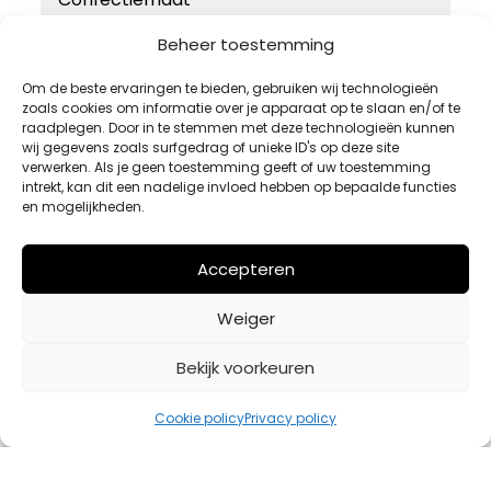
46
Beheer toestemming
48
Om de beste ervaringen te bieden, gebruiken wij technologieën
zoals cookies om informatie over je apparaat op te slaan en/of te
50
raadplegen. Door in te stemmen met deze technologieën kunnen
52
wij gegevens zoals surfgedrag of unieke ID's op deze site
verwerken. Als je geen toestemming geeft of uw toestemming
54
intrekt, kan dit een nadelige invloed hebben op bepaalde functies
en mogelijkheden.
Accepteren
Weiger
Bekijk voorkeuren
Cookie policy
Privacy policy