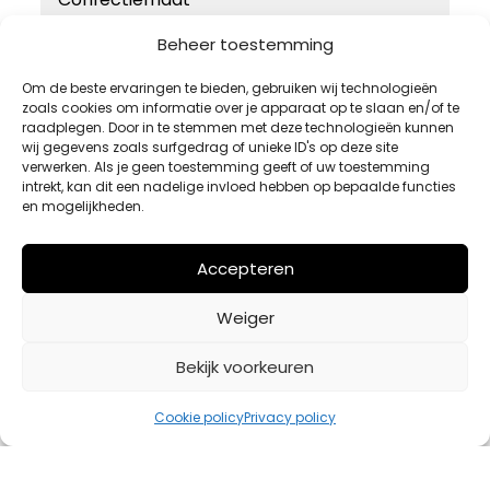
46
Beheer toestemming
48
Om de beste ervaringen te bieden, gebruiken wij technologieën
zoals cookies om informatie over je apparaat op te slaan en/of te
50
raadplegen. Door in te stemmen met deze technologieën kunnen
52
wij gegevens zoals surfgedrag of unieke ID's op deze site
verwerken. Als je geen toestemming geeft of uw toestemming
54
intrekt, kan dit een nadelige invloed hebben op bepaalde functies
en mogelijkheden.
Accepteren
Weiger
Bekijk voorkeuren
Cookie policy
Privacy policy