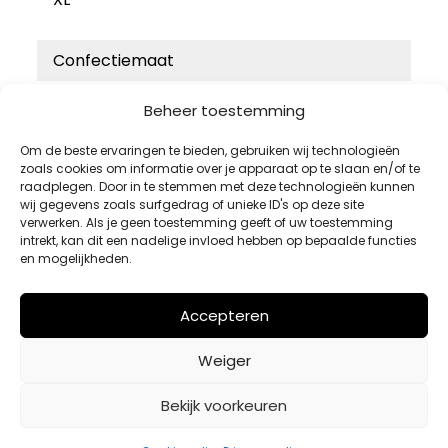
Confectiemaat
46
Beheer toestemming
48
Om de beste ervaringen te bieden, gebruiken wij technologieën
50
zoals cookies om informatie over je apparaat op te slaan en/of te
raadplegen. Door in te stemmen met deze technologieën kunnen
52
wij gegevens zoals surfgedrag of unieke ID's op deze site
verwerken. Als je geen toestemming geeft of uw toestemming
54
intrekt, kan dit een nadelige invloed hebben op bepaalde functies
en mogelijkheden.
Accepteren
Weiger
Bekijk voorkeuren