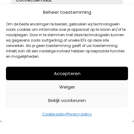
46
Beheer toestemming
48
Om de beste ervaringen te bieden, gebruiken wij technologieën
zoals cookies om informatie over je apparaat op te slaan en/of te
50
raadplegen. Door in te stemmen met deze technologieën kunnen
52
wij gegevens zoals surfgedrag of unieke ID's op deze site
verwerken. Als je geen toestemming geeft of uw toestemming
54
intrekt, kan dit een nadelige invloed hebben op bepaalde functies
en mogelijkheden.
Accepteren
Weiger
Bekijk voorkeuren
Cookie policy
Privacy policy