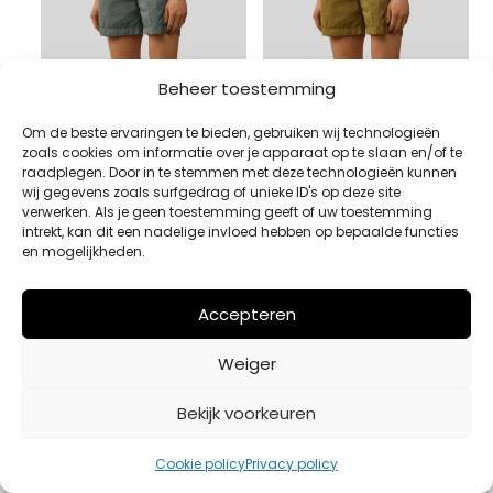
Beheer toestemming
Om de beste ervaringen te bieden, gebruiken wij technologieën
zoals cookies om informatie over je apparaat op te slaan en/of te
raadplegen. Door in te stemmen met deze technologieën kunnen
wij gegevens zoals surfgedrag of unieke ID's op deze site
verwerken. Als je geen toestemming geeft of uw toestemming
intrekt, kan dit een nadelige invloed hebben op bepaalde functies
en mogelijkheden.
ZWEMSHORTS CP
ZWEMSHORTS CP
COMPANY BLAUW
COMPANY GROEN
€
150,00
€
150,00
Accepteren
Bekijk product
Bekijk product
Weiger
Bekijk voorkeuren
Cookie policy
Privacy policy