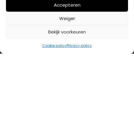
Mijn account
Accepteren
Weiger
BETAALMETHODES
Bekijk voorkeuren
iDeal
Cookie policy
Privacy policy
Bancontact
Creditcard
Openingstijden
Maandag
13:00 – 18:00
Dinsdag
10:00 – 18:00
Woensdag
10:00 – 18:00
Donderdag
10:00 – 18:00
Vrijdag
10:00 – 20:00
Zaterdag
10:00 – 17:00
Zondag (laatste vd maand)
12:00 – 17:00