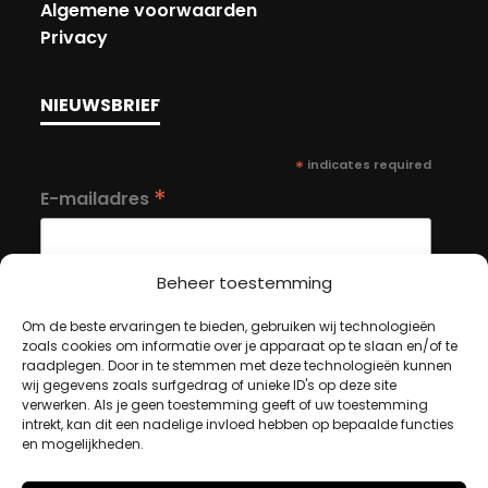
Algemene voorwaarden
Privacy
NIEUWSBRIEF
*
indicates required
*
E-mailadres
Beheer toestemming
Om de beste ervaringen te bieden, gebruiken wij technologieën
zoals cookies om informatie over je apparaat op te slaan en/of te
MIJN ACCOUNT
raadplegen. Door in te stemmen met deze technologieën kunnen
wij gegevens zoals surfgedrag of unieke ID's op deze site
verwerken. Als je geen toestemming geeft of uw toestemming
intrekt, kan dit een nadelige invloed hebben op bepaalde functies
Winkelwagen
en mogelijkheden.
Afrekenen