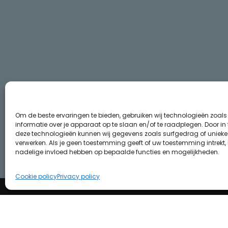
Om de beste ervaringen te bieden, gebruiken wij technologieën zoal
informatie over je apparaat op te slaan en/of te raadplegen. Door i
deze technologieën kunnen wij gegevens zoals surfgedrag of unieke I
verwerken. Als je geen toestemming geeft of uw toestemming intrekt, 
nadelige invloed hebben op bepaalde functies en mogelijkheden.
Cookie policy
Privacy policy