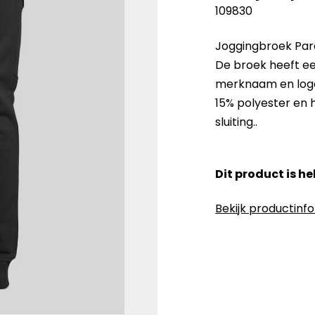
109830
Joggingbroek Para
De broek heeft ee
merknaam en logo
15% polyester en
sluiting..
Dit product is h
Bekijk productinf