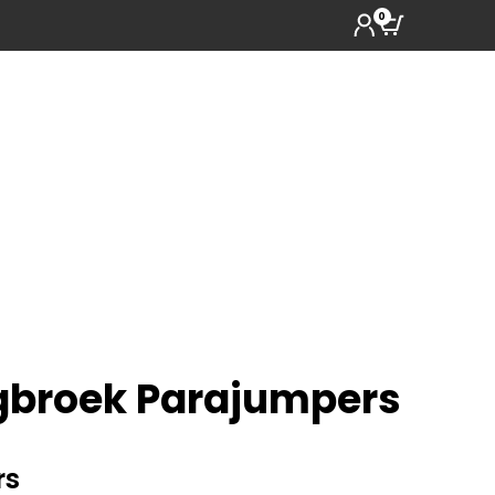
0
gbroek Parajumpers
rs