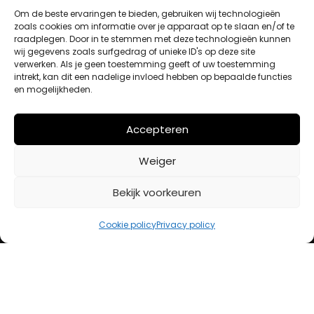
Om de beste ervaringen te bieden, gebruiken wij technologieën
zoals cookies om informatie over je apparaat op te slaan en/of te
raadplegen. Door in te stemmen met deze technologieën kunnen
Winkelwagen
wij gegevens zoals surfgedrag of unieke ID's op deze site
Afrekenen
verwerken. Als je geen toestemming geeft of uw toestemming
Mijn account
intrekt, kan dit een nadelige invloed hebben op bepaalde functies
en mogelijkheden.
BETAALMETHODES
Accepteren
Weiger
iDeal
Bancontact
Bekijk voorkeuren
Creditcard
Cookie policy
Privacy policy
Openingstijden
Maandag
13:00 – 18:00
Dinsdag
10:00 – 18:00
Woensdag
10:00 – 18:00