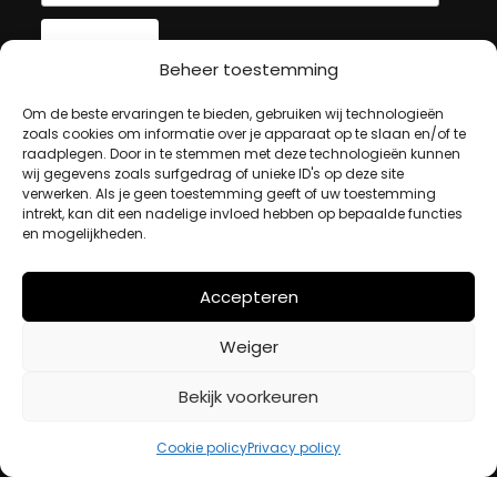
Beheer toestemming
MIJN ACCOUNT
Om de beste ervaringen te bieden, gebruiken wij technologieën
zoals cookies om informatie over je apparaat op te slaan en/of te
raadplegen. Door in te stemmen met deze technologieën kunnen
wij gegevens zoals surfgedrag of unieke ID's op deze site
Winkelwagen
verwerken. Als je geen toestemming geeft of uw toestemming
Afrekenen
intrekt, kan dit een nadelige invloed hebben op bepaalde functies
Mijn account
en mogelijkheden.
Accepteren
BETAALMETHODES
Weiger
iDeal
Bekijk voorkeuren
Bancontact
Creditcard
Cookie policy
Privacy policy
Openingstijden