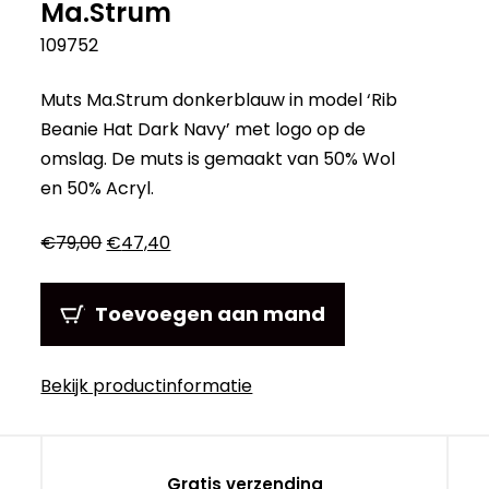
Ma.Strum
109752
Muts Ma.Strum donkerblauw in model ‘Rib
Beanie Hat Dark Navy’ met logo op de
omslag. De muts is gemaakt van 50% Wol
en 50% Acryl.
Oorspronkelijke
Huidige
€
79,00
€
47,40
prijs
prijs
was:
is:
Toevoegen aan mand
€79,00.
€47,40.
Bekijk productinformatie
Gratis verzending