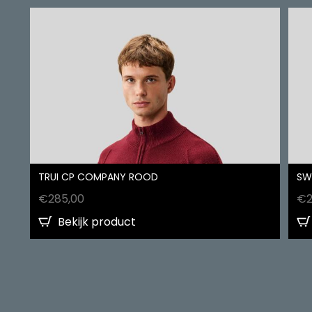
TRUI CP COMPANY ROOD
SW
€
285,00
€
Bekijk product