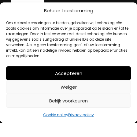
Beheer toestemming
MIJN ACCOUNT
Om de beste ervaringen te bieden, gebruiken wij technologieën
zoals cookies om informatie over je apparaat op te slaan en/of te
raadplegen. Door in te stemmen met deze technologieën kunnen
Winkelwagen
wij gegevens zoals surfgedrag of unieke ID's op deze site
verwerken. Als je geen toestemming geeft of uw toestemming
Afrekenen
intrekt, kan dit een nadelige invloed hebben op bepaalde functies
Mijn account
en mogelijkheden.
Accepteren
BETAALMETHODES
Weiger
iDeal
Bekijk voorkeuren
Bancontact
Creditcard
Cookie policy
Privacy policy
Openingstijden
Maandag
13:00 – 18:00